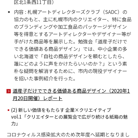
区北1条西11丁目）
内容 : 札幌アートディレクターズクラブ（SADC）の
協力のもと、主に札幌市内のクリエイター、特に食品
のブランディングや加工食品のパッケージデザイン
等を得意とするアートディレクターやデザイナー等が
手がけた商品等を展示した。勉強会「道産子だけで
できる価値ある商品デザイン」では、中小企業の多
い北海道で「自社の商品デザインを頼むとしたら、
誰にどのように声をかけたらいいのか？」という素
朴な疑問を解消するために、市内の現役デザイナー
を招いた事例紹介を行った。
道産子だけでできる価値ある商品デザイン（2020年1
月20日開催）レポート
(2) 新しい価値をもたらす 企業×クリエイティブ
vol.1「クリエイターとの展覧会で広がり続ける紙箱の魅
力」
コロナウィルス感染拡大のため次年度へ延期となりまし