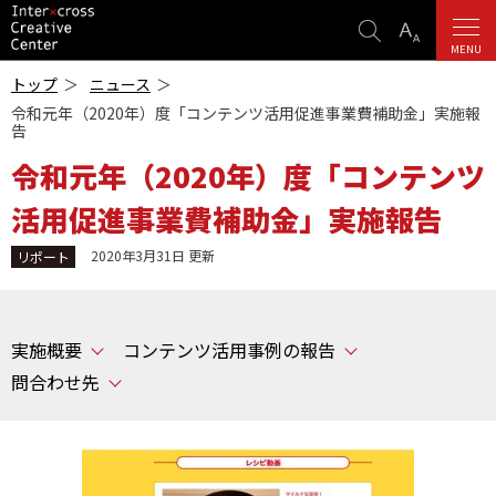
検
表
索
示
MENU
ICC
設
-インターク
トップ
ニュース
ロス・クリエ
定
令和元年（2020年）度「コンテンツ活用促進事業費補助金」実施報
イティブ・セ
告
ンター-
令和元年（2020年）度「コンテンツ
活用促進事業費補助金」実施報告
2020年3月31日
更新
リポート
実施概要
コンテンツ活用事例の報告
問合わせ先