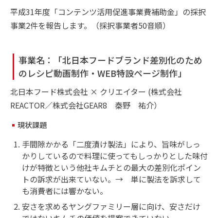
平成31年度「コンテンツ活用促進事業費補助金」の採択
事業2件を報告します。（採択事業者50音順）
事業名：「北日本フードブランド差別化のため
のレシピ動画制作・WEB特設ページ制作」
北日本フード株式会社 × クリエイター (株式会社
REACTOR／株式会社GEAR8 秦野 祐介）
現状課題
手間隙かかる「二度漬け製法」により、旨味がしっ
かりしているので料理に使ってもしっかりとした味付
けが特徴という他社キムチとの最大の差別化ポイン
トの訴求が出来ていない。→ 単に製法を訴求して
も消費者には響かない。
安さを求めるヤングファミリー層に向け、安さだけ
ではないキムチの価値を提案できていない。