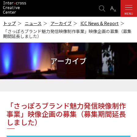
検
表
索
示
MENU
ICC
設
-インターク
トップ
ニュース
アーカイブ
ICC News & Report
ロス・クリエ
定
「さっぽろブランド魅力発信映像制作事業」映像企画の募集（募集
イティブ・セ
期間延長しました）
ンター-
アーカイブ
「さっぽろブランド魅力発信映像制作
事業」映像企画の募集（募集期間延長
しました）