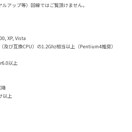
イヤルアップ等）回線ではご覧頂けません。
0, XP, Vista
ッサ（及び互換CPU）の1.2Ghz相当以上（Pentium4推奨）
er6.0以上
3以降
ッサ以上