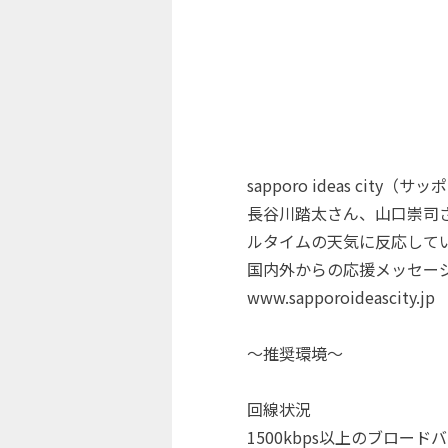
sapporo ideas ci
長谷川踏太さん、山口崇司さん、H
ルタイムの天気に反応して
国内外からの応援メッセー
www.sapporoideascity.jp
～推奨環境～
回線状況
1500kbps以上のブロー