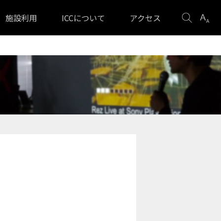
検
表
施設利用
ICCについて
アクセス
索
示
設
定