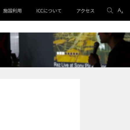
検
表
施設利用
ICCについて
アクセス
索
示
設
定