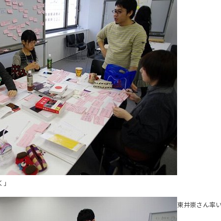
にく」
東井崇さん率