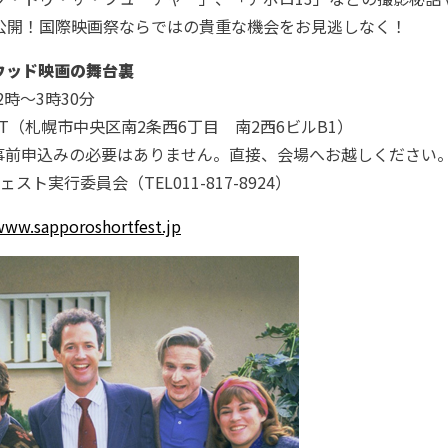
公開！国際映画祭ならではの貴重な機会をお見逃しなく！
ウッド映画の舞台裏
2時～3時30分
iT（札幌市中央区南2条西6丁目 南2西6ビルB1）
事前申込みの必要はありません。直接、会場へお越しください
ェスト実行委員会（TEL011-817-8924）
www.sapporoshortfest.jp