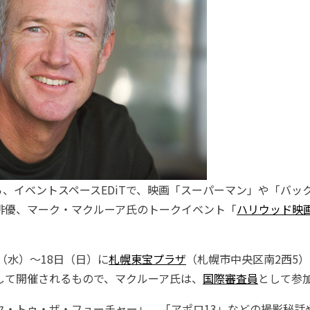
から、イベントスペースEDiTで、映画「スーパーマン」や「バ
俳優、マーク・マクルーア氏のトークイベント「
ハリウッド映
（水）～18日（日）に
札幌東宝プラザ
（札幌市中央区南2西5
して開催されるもので、マクルーア氏は、
国際審査員
として参
ク・トゥ・ザ・フューチャー」、「アポロ13」などの撮影秘話