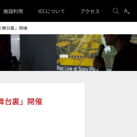
検
表
施設利用
ICCについて
アクセス
索
示
設
の舞台裏」開催
定
舞台裏」開催