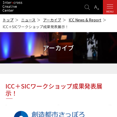
検
表
索
示
MENU
ICC
設
-インターク
トップ
ニュース
アーカイブ
ICC News & Report
ロス・クリエ
定
ICC＋SICワークショップ成果発表展示！
イティブ・セ
ンター-
アーカイブ
ICC＋SICワークショップ成果発表展
示！