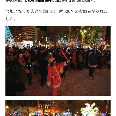
から3人目）と
札幌市議会議員
の山口かずさ氏（同2人目）。
会場となった大通公園には、約500名の参加者が訪れま
した。