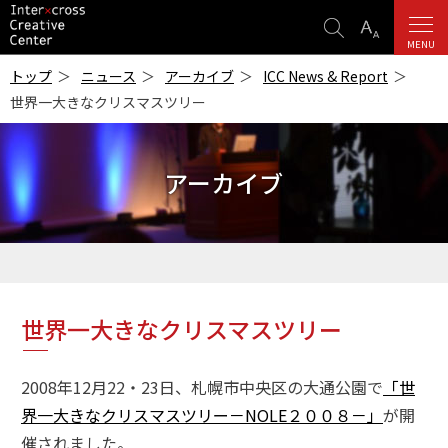
検
表
索
示
MENU
ICC
設
-インターク
トップ
ニュース
アーカイブ
ICC News & Report
ロス・クリエ
定
世界一大きなクリスマスツリー
イティブ・セ
ンター-
アーカイブ
世界一大きなクリスマスツリー
2008年12月22・23日、札幌市中央区の大通公園で
「世
界一大きなクリスマスツリー－NOLE２００８－」
が開
催されました。