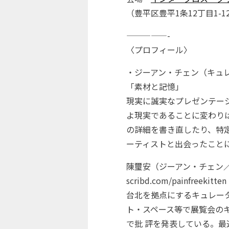
（豊平区豊平1条12丁目1-1
—————-
〈プロフィール〉
・ジーアン・チェン（キュ
「素材と記憶」
現実に誠実なプレゼンテー
よ現実であることに変わり
の詳細を書き直したり、特
ーティストと出会ったこと
陳璽安（ジーアン・チェン／
scribd.com/painfreekitten
台北を拠点にするキュレータ
ト・スペース等で展覧会のキュ
で批 評を発表している。