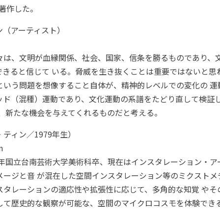
s」を著作した。
ン（アーティスト）
々は、文明が血縁関係、社会、国家、信条を勝るものであり、
できると信じて いる。脅威を生き抜くことは重要ではないと思
という問題を想像すること自体が、精神的レベルでの変化の 運
ッド（混種）運動であり、文化運動の系譜をたどり直して検証
る、新たな機会を与えてくれるものだと考える。
ティン／1979年生）
m
7年国立台南芸術大学美術科卒、現在はインスタレーション・
メージと音 が混在した空間インスタレーション等のミクストメ
スタレーションの適応性や拡張性に応じて、多角的な知覚 やそ
して歴史的な観察が可能な、空間のマイクロコスモを体験でき