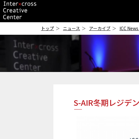
ICC
-インタークロス・
トップ
ニュース
アーカイブ
ICC News
クリエイティブ・セ
ンター-
S-AIR冬期レジ