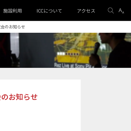
検
表
施設利用
ICCについて
アクセス
索
示
設
覧会のお知らせ
定
会のお知らせ