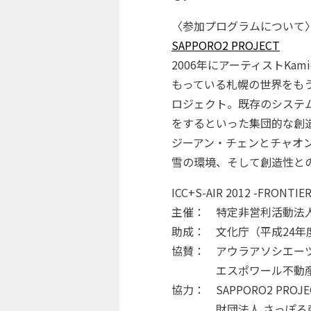
〈参加プログラムについて
SAPPORO2 PROJECT
2006年にアーティストKam
もっている札幌の世界をもう
ロジェクト。既存のシステ
をするといった集団的な創
ジーアン・チェンとチャオン・
雪の環境、そして創造性と
ICC+S-AIR 2012 -FR
主催： 特定非営利活動法人S
助成： 文化庁（平成24
協賛： アウラアソシエー
エスポワール不動産
協力： SAPPORO2 PROJECT
財団法人 さっぽろ産