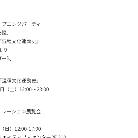
ド
ープニングパーティー
記憶」
「混種文化運動史」
0より
ダー制
「混種文化運動史」
（土）13:00～23:00
〉
ュレーション展覧会
」
）12:00-17:00
リエイティブ・センター
2F 210