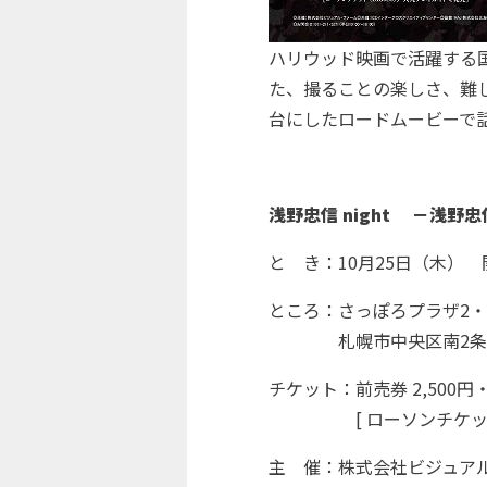
ハリウッド映画で活躍する
た、撮ることの楽しさ、難
台にしたロードムービーで
浅野忠信 night －浅
と き：10月25日（木） 開場
ところ：さっぽろプラザ2・
札幌市中央区南2条西5
チケット：前売券 2,500円・
[ ローソンチケット〈L
主 催：株式会社ビジュア