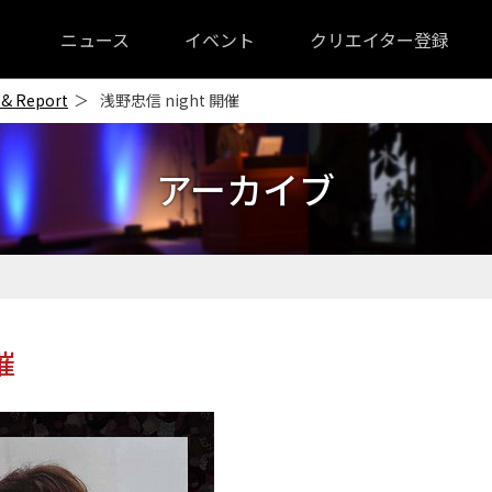
ニュース
イベント
クリエイター登録
 & Report
浅野忠信 night 開催
アーカイブ
催