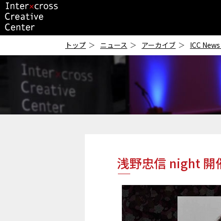
ICC
-インタークロス・
トップ
ニュース
アーカイブ
ICC News
クリエイティブ・セ
ンター-
浅野忠信 night 開