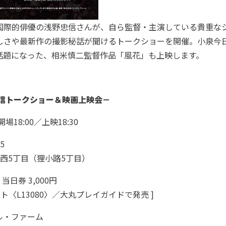
国際的俳優の浅野忠信さんが、自ら監督・主演している貴重な
しさや最新作の撮影秘話が聞けるトークショーを開催。小泉今
話題になった、相米慎二監督作品「風花」も上映します。
野忠信トークショー＆映画上映会－
18:00／上映18:30
5
丁目（狸小路5丁目）
当日券 3,000円
13080〉／大丸プレイガイドで発売 ]
ル・ファーム