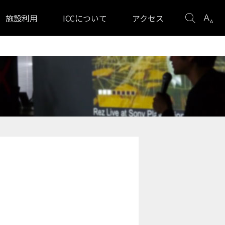
検
表
施設利用
ICCについて
アクセス
索
示
設
定