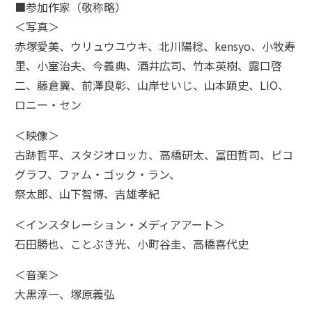
■参加作家（敬称略）
＜写真＞
赤塚愛美、ウリュウユウキ、北川陽稔、kensyo、小牧寿
里、小室治夫、今義典、酒井広司、竹本英樹、露口啓
二、藤倉翼、前澤良彰、山岸せいじ、山本顕史、LIO、
ロニー・セン
＜映像＞
古跡哲平、スタジオロッカ、高橋研太、冨田哲司、ピコ
グラフ、ファム・ゴック・ラン、
祭太郎、山下智博、吉雄孝紀
＜インスタレーション・メディアアート＞
石田勝也、ことぶき光、小町谷圭、高橋喜代史
＜音楽＞
大黒淳一、塚原義弘