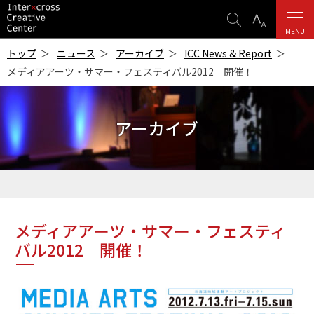
検
表
索
示
MENU
ICC
設
-インターク
トップ
ニュース
アーカイブ
ICC News & Report
ロス・クリエ
定
メディアアーツ・サマー・フェスティバル2012 開催！
イティブ・セ
ンター-
アーカイブ
メディアアーツ・サマー・フェスティ
バル2012 開催！