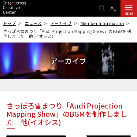
検
表
索
示
MENU
ICC
設
-インターク
トップ
ニュース
アーカイブ
Member Information
ロス・クリエ
定
さっぽろ雪まつり「Audi Projection Mapping Show」のBGMを制
イティブ・セ
作しました 他(イオシス)
ンター-
アーカイブ
さっぽろ雪まつり「Audi Projection
Mapping Show」のBGMを制作しまし
た 他(イオシス)