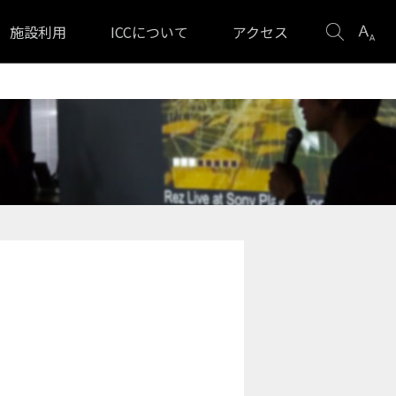
検
表
施設利用
ICCについて
アクセス
索
示
設
定