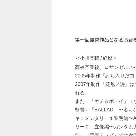
第一回監督作品となる長編
＜小川亮輔 / 経歴＞
高校卒業後、ロサンゼルス•
2005年制作「討ち入りだ
2007年制作「花魁ノ詩
れる。
また、「ガチ☆ボーイ」（小
監督）「BALLAD 〜名
キュメンタリー１黎明編〜Al
リー２ 立像編〜ガンダム大
語」（読売テレビ）では次