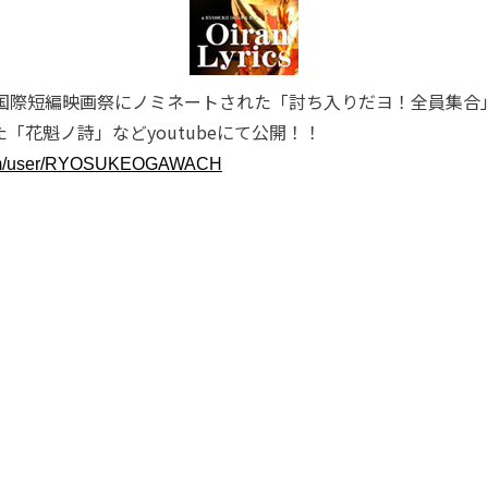
ン国際短編映画祭にノミネートされた「討ち入りだヨ！全員集合
「花魁ノ詩」などyoutubeにて公開！！
.com/user/RYOSUKEOGAWACH