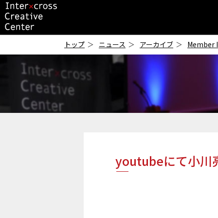
ICC
-インタークロス・
トップ
ニュース
アーカイブ
Member 
クリエイティブ・セ
ンター-
youtubeにて