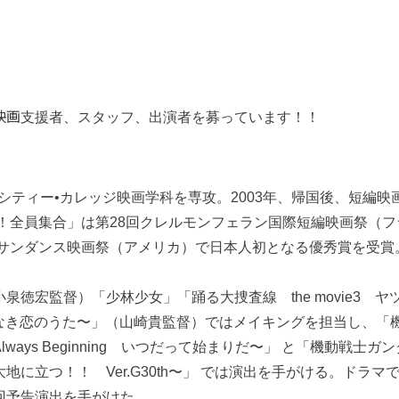
映画
支援者、スタッフ、出演者を募っています！！
シティー•カレッジ映画学科を専攻。2003年、帰国後、短編映
ヨ！全員集合」は第28回クレルモンフェラン国際短編映画祭（
」はサンダンス映画祭（アメリカ）で日本人初となる優秀賞を受
泉徳宏監督）「少林少女」「踊る大捜査線 the movie3 
もなき恋のうた〜」（山崎貴監督）ではメイキングを担当し、「
ways Beginning いつだって始まりだ〜」 と「機動戦士
地に立つ！！ Ver.G30th〜」 では演出を手がける。ドラ
回予告演出を手がけた。