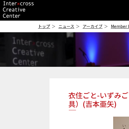
ICC
-インタークロス・
トップ
ニュース
アーカイブ
Member 
クリエイティブ・セ
ンター-
衣住ごと-いずみごと
具）(吉本亜矢)