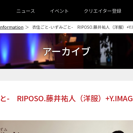
ニュース
イベント
クリエイター登録
Information
衣住ごと-いずみごと- RIPOSO.藤井祐人（洋服）+Y.
アーカイブ
- RIPOSO.藤井祐人（洋服）+Y.IMA