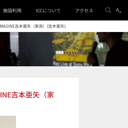
検
表
施設利用
ICCについて
アクセス
索
示
設
IMAGINE吉本亜矢（家具）(吉本亜矢)
定
GINE吉本亜矢（家