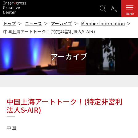
検
表
索
示
MENU
ICC
設
-インターク
トップ
ニュース
アーカイブ
Member Information
ロス・クリエ
定
中国上海アートトーク！(特定非営利法人S-AIR)
イティブ・セ
ンター-
アーカイブ
中国上海アートトーク！(特定非営利
法人S-AIR)
中国