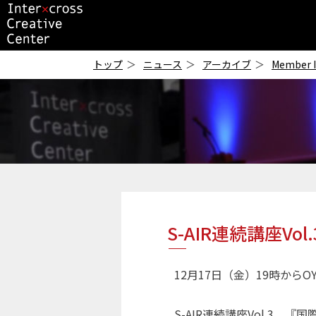
ICC
-インタークロス・
トップ
ニュース
アーカイブ
Member 
クリエイティブ・セ
ンター-
S-AIR連続講座V
12月17日（金）19時からO
S-AIR連続講座Vol.3