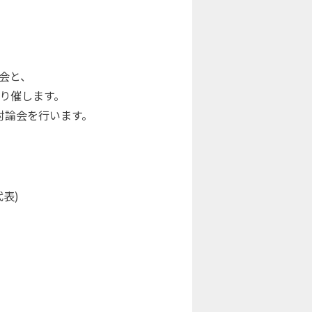
会と、
限り催します。
討論会を行います。
代表)