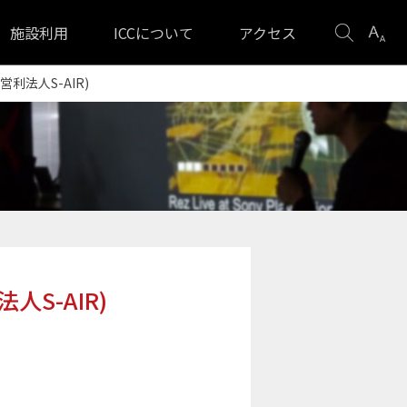
検
表
施設利用
ICCについて
アクセス
索
示
設
利法人S-AIR)
定
人S-AIR)