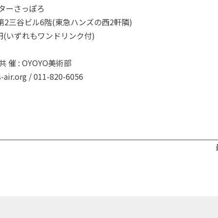
ンターさっぽろ
2三谷ビル6階(東急ハンズの西2軒隣)
00円(いずれもワンドリンク付)
 催 : OYOYO美術部
r.org /
011-820-6056