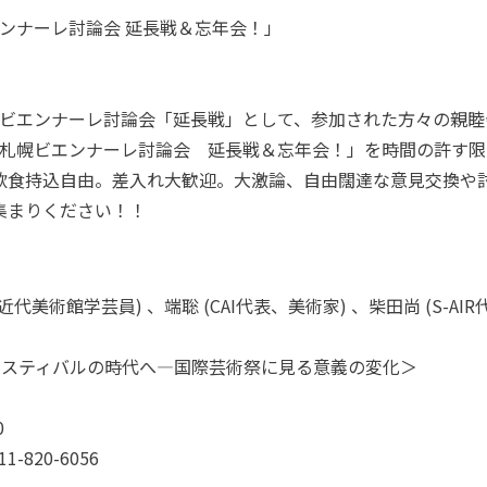
ビエンナーレ討論会 延長戦＆忘年会！」
札幌ビエンナーレ討論会「延長戦」として、参加された方々の親睦
て「札幌ビエンナーレ討論会 延長戦＆忘年会！」を時間の許す
飲食持込自由。差入れ大歓迎。大激論、自由闊達な意見交換や
集まりください！！
近代美術館学芸員) 、端聡 (CAI代表、美術家) 、柴田尚 (S-AIR
らフェスティバルの時代へ―国際芸術祭に見る意義の変化＞
0
11-820-6056