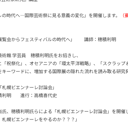
ルの時代へ―国際芸術祭に見る意義の変化」
を開催します。
（
50 「展覧会からフェスティバルの時代へ」 講師：穂積利明
美術館 学芸員 穂積利明氏をお招きし、
と「祝祭化」、オセアニアの「環太平洋戦略」、「スクラップ
をキーワードに、増加する国際展の隠れた流れを読み取る研究
0 「札幌ビエンナーレ討論会」
積利明 進行：高橋喜代史
尚氏、穂積利明氏らによる「札幌ビエンナーレ討論会」を開催
札幌ビエンナーレをやるのか？？？」