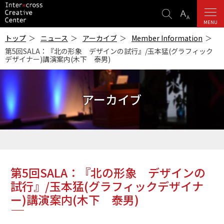
検
表
索
示
MENU
ICC
設
-インターク
トップ
ニュース
アーカイブ
Member Information
ロス・クリエ
定
第5回SALA：『北の形象 デザインの試行』/玉本猛(グラフィック
イティブ・セ
デザイナー)講演案内(木下 泰男)
ンター-
アーカイブ
第5回SALA：『北の形象 デザインの
試行』/玉本猛(グラフィックデザイナ
ー)講演案内(木下 泰男)