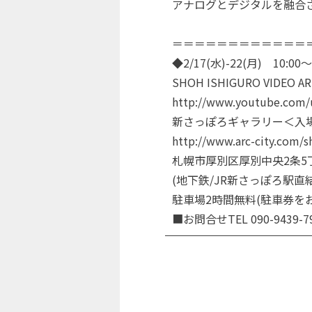
アナログとデジタルを融合
＝＝＝＝＝＝＝＝＝＝＝＝
◆2/17(水)-22(月) 10:00～
SHOH ISHIGURO VIDE
http://www.youtube.com/
新さっぽろギャラリー＜入
http://www.arc-city.com/s
札幌市厚別区厚別中央2条5丁
(地下鉄/JR新さっぽろ駅直結
駐車場2時間無料(駐車券を
■お問合せTEL 090-9439-7