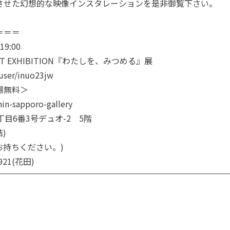
させた幻想的な映像インスタレーションを是非御覧下さい。
＝＝＝
19:00
O ART EXHIBITION『わたしを、みつめる』展
user/inuo23jw
場無料＞
hin-sapporo-gallery
目6番3号デュオ-2 5階
)
お持ちください。)
921(花田)