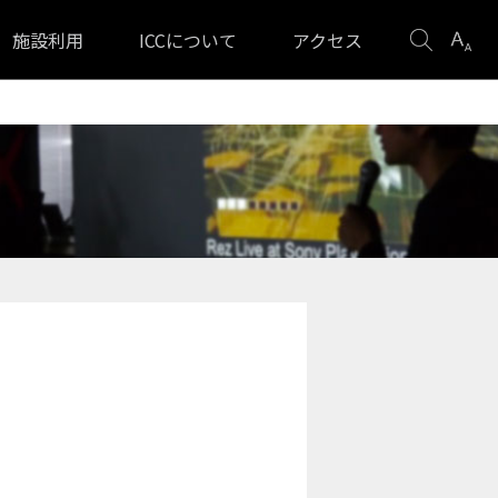
検
表
施設利用
ICCについて
アクセス
索
示
設
定