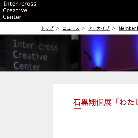
ICC
-インタークロス・
トップ
ニュース
アーカイブ
Member 
クリエイティブ・セ
ンター-
石黒翔個展「わた