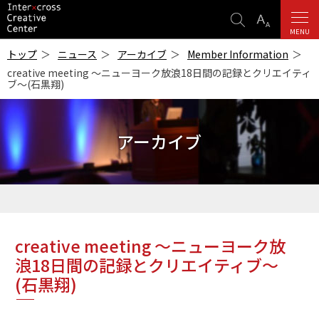
検
表
索
示
MENU
ICC
設
-インターク
トップ
ニュース
アーカイブ
Member Information
ロス・クリエ
定
creative meeting 〜ニューヨーク放浪18日間の記録とクリエイティ
イティブ・セ
ブ〜(石黒翔)
ンター-
アーカイブ
creative meeting 〜ニューヨーク放
浪18日間の記録とクリエイティブ〜
(石黒翔)